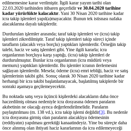
edilmemesine karar verilmiştir. İlgili karar yayım tarihi olan
22.03.2020 tarihinden itibaren geçerlidir
ve 30.04.2020 tarihine
kadar yürürlükte kalacaktır
. Yani 30 Nisan 2020 tarihine kadar
icra takip işlemleri yapıl(a)mayacaktır. Bunun tek istisnası nafaka
alacaklarına dayalı takiplerdir.
Durdurulan işlemler arasında; taraf takip işlemleri ve (icra) takip
işlemleri zikredilmiştir. Taraf takip işlemleri takip süreci içinde
tarafların (alacaklı veya borçlu) yaptıkları işlemlerdir. Örneğin takip
talebi, haciz ve satış işlemleri gibi. Yine ilgili kararla; icra
organlarının borçluya karşı yaptığı, (icra) takip işlemleri de
durdurulmuştur. Bunlar icra organlarının (icra müdürü veya
memuru) yaptıkları işlemlerdir. Bu işlemler icranın ilerlemesini
sağlayan işlemlerdir. Mesela; ödeme (icra) emri tebliği, haciz ve satış
işlemlerinin takibi gibi. Sonuç olarak 30 Nisan 2020 tarihine kadar
herhangi bir icra takibi başlatılamayacak, başlatılmış takiplerde bir
sonraki aşamaya geçilemeyecektir.
Bu noktada satış veya üçüncü kişilerdeki alacakların daha önce
haczedilmiş olması nedeniyle icra dosyasına ödenen paraların
akıbetinin ne olacağı ayrıca değerlendirilmelidir. Paraların
paylaştırılması (m. 138 vd.), icra takip işlemi değildir
[3]
. Bu nedenle
icra dosyasına girmiş olan paraların alacaklıya ödemesinin
(reddiyatın) yapılması gerektiği kanaatindeyiz. Yine bu süreçte daha
önce alınmış olan ihtiyati haciz kararlarının da icra edilemeyeceği