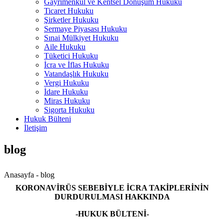
Gayrimenkul ve Kentsel Dönüşüm Hukuku
Ticaret Hukuku
Şirketler Hukuku
Sermaye Piyasası Hukuku
Sınai Mülkiyet Hukuku
Aile Hukuku
Tüketici Hukuku
İcra ve İflas Hukuku
Vatandaşlık Hukuku
Vergi Hukuku
İdare Hukuku
Miras Hukuku
Sigorta Hukuku
Hukuk Bülteni
İletişim
blog
Anasayfa -
blog
KORONAVİRÜS SEBEBİYLE İCRA TAKİPLERİNİN
DURDURULMASI HAKKINDA
-HUKUK BÜLTENİ-