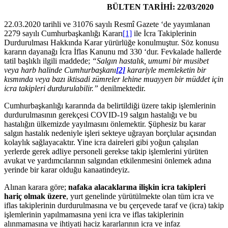
BÜLTEN TARİHİ: 22/03/2020
22.03.2020 tarihli ve 31076 sayılı Resmî Gazete ‘de yayımlanan
2279 sayılı Cumhurbaşkanlığı Kararı
[1]
ile İcra Takiplerinin
Durdurulması Hakkında Karar yürürlüğe konulmuştur. Söz konusu
kararın dayanağı İcra İflas Kanunu md 330 ‘dur. Fevkalade hallerde
tatil başlıklı ilgili maddede;
“Salgın hastalık, umumi bir musibet
veya harb halinde Cumhurbaşkanı
[2]
karariyle memleketin bir
kısmında veya bazı iktisadi zümreler lehine muayyen bir müddet için
icra takipleri durdurulabilir.”
denilmektedir.
Cumhurbaşkanlığı kararında da belirtildiği üzere takip işlemlerinin
durdurulmasının gerekçesi COVID-19 salgın hastalığı ve bu
hastalığın ülkemizde yayılmasını önlemektir. Şüphesiz bu karar
salgın hastalık nedeniyle işleri sekteye uğrayan borçlular açısından
kolaylık sağlayacaktır. Yine icra daireleri gibi yoğun çalışılan
yerlerde gerek adliye personeli gerekse takip işlemlerini yürüten
avukat ve yardımcılarının salgından etkilenmesini önlemek adına
yerinde bir karar olduğu kanaatindeyiz.
Alınan karara göre;
nafaka alacaklarına ilişkin icra takipleri
hariç olmak üzere
, yurt genelinde yürütülmekte olan tüm icra ve
iflas takiplerinin durdurulmasına ve bu çerçevede taraf ve (icra) takip
işlemlerinin yapılmamasına yeni icra ve iflas takiplerinin
alınmamasına ve ihtiyati haciz kararlarının icra ve infaz