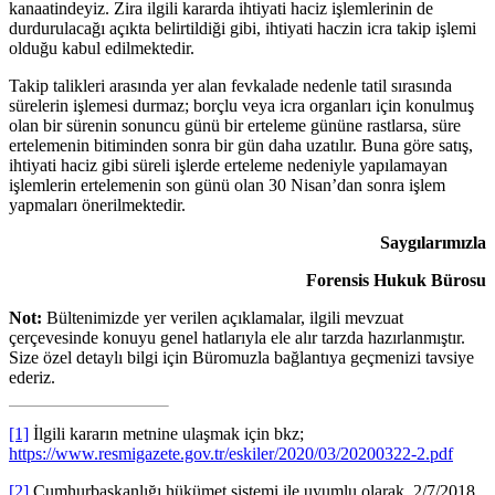
kanaatindeyiz. Zira ilgili kararda ihtiyati haciz işlemlerinin de
durdurulacağı açıkta belirtildiği gibi, ihtiyati haczin icra takip işlemi
olduğu kabul edilmektedir.
Takip talikleri arasında yer alan fevkalade nedenle tatil sırasında
sürelerin işlemesi durmaz; borçlu veya icra organları için konulmuş
olan bir sürenin sonuncu günü bir erteleme gününe rastlarsa, süre
ertelemenin bitiminden sonra bir gün daha uzatılır. Buna göre satış,
ihtiyati haciz gibi süreli işlerde erteleme nedeniyle yapılamayan
işlemlerin ertelemenin son günü olan 30 Nisan’dan sonra işlem
yapmaları önerilmektedir.
Saygılarımızla
Forensis Hukuk Bürosu
Not:
Bültenimizde yer verilen açıklamalar, ilgili mevzuat
çerçevesinde konuyu genel hatlarıyla ele alır tarzda hazırlanmıştır.
Size özel detaylı bilgi için Büromuzla bağlantıya geçmenizi tavsiye
ederiz.
[1]
İlgili kararın metnine ulaşmak için bkz;
https://www.resmigazete.gov.tr/eskiler/2020/03/20200322-2.pdf
[2]
Cumhurbaşkanlığı hükümet sistemi ile uyumlu olarak, 2/7/2018