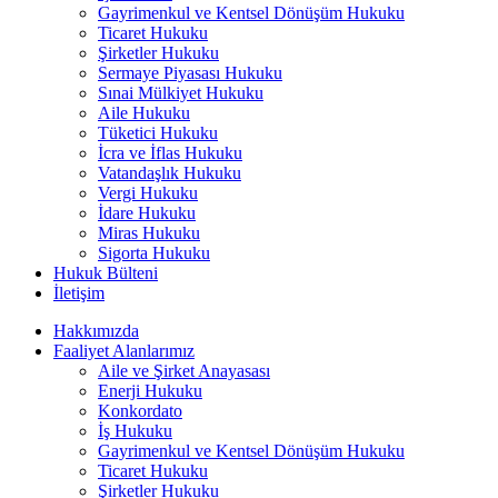
Gayrimenkul ve Kentsel Dönüşüm Hukuku
Ticaret Hukuku
Şirketler Hukuku
Sermaye Piyasası Hukuku
Sınai Mülkiyet Hukuku
Aile Hukuku
Tüketici Hukuku
İcra ve İflas Hukuku
Vatandaşlık Hukuku
Vergi Hukuku
İdare Hukuku
Miras Hukuku
Sigorta Hukuku
Hukuk Bülteni
İletişim
Hakkımızda
Faaliyet Alanlarımız
Aile ve Şirket Anayasası
Enerji Hukuku
Konkordato
İş Hukuku
Gayrimenkul ve Kentsel Dönüşüm Hukuku
Ticaret Hukuku
Şirketler Hukuku