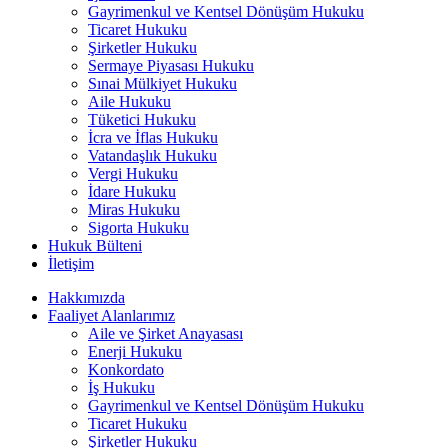
Gayrimenkul ve Kentsel Dönüşüm Hukuku
Ticaret Hukuku
Şirketler Hukuku
Sermaye Piyasası Hukuku
Sınai Mülkiyet Hukuku
Aile Hukuku
Tüketici Hukuku
İcra ve İflas Hukuku
Vatandaşlık Hukuku
Vergi Hukuku
İdare Hukuku
Miras Hukuku
Sigorta Hukuku
Hukuk Bülteni
İletişim
Hakkımızda
Faaliyet Alanlarımız
Aile ve Şirket Anayasası
Enerji Hukuku
Konkordato
İş Hukuku
Gayrimenkul ve Kentsel Dönüşüm Hukuku
Ticaret Hukuku
Şirketler Hukuku