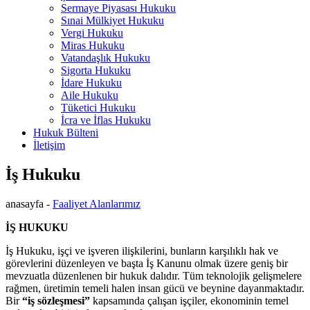
Sermaye Piyasası Hukuku
Sınai Mülkiyet Hukuku
Vergi Hukuku
Miras Hukuku
Vatandaşlık Hukuku
Sigorta Hukuku
İdare Hukuku
Aile Hukuku
Tüketici Hukuku
İcra ve İflas Hukuku
Hukuk Bülteni
İletişim
İş Hukuku
anasayfa -
Faaliyet Alanlarımız
İŞ HUKUKU
İş Hukuku, işçi ve işveren ilişkilerini, bunların karşılıklı hak ve
görevlerini düzenleyen ve başta İş Kanunu olmak üzere geniş bir
mevzuatla düzenlenen bir hukuk dalıdır. Tüm teknolojik gelişmelere
rağmen, üretimin temeli halen insan gücü ve beynine dayanmaktadır.
Bir
“iş sözleşmesi”
kapsamında çalışan işçiler, ekonominin temel