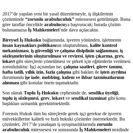
2017’de yapılan yeni bir yasal düzenlemeyle, iş ilişkilerinin
çözümünde
“zorunlu arabuluculuk”
müessesesi getirilmiştir. Buna
göre taraflar öncelikle
arabulucu
ya başvuracak; burada çözüm
bulunamazsa
İş Mahkemeleri
’nde dava açılacaktır.
Bireysel İş Hukuku
bağlamında, işveren yönünden, işletmenin
insan kaynakları politikası
nın oluşturulması,
kalite kontrol
mekanizması
,
iş güvenliği ve çalışma disiplinin sağlanması
,
iş
sözleşmelerinin oluşturulması ve revizesi
,
işten çıkarma, grev,
lokavt
gibi süreçlerin yönetilmesi ve şirketi için eğitimlerin verilmesi
zorunluluktur. İşçi açısından ise,
çalışma saatleri
,
görev tanımı
,
hafta tatili, yıllık izin, fazla çalışma
gibi hakları ile
işten ayrılma
durumunda
işe iade
,
mobbing
,
kıdem ve ihbar tazminatlarının
alınması
gibi konular önem taşımaktadır.
Son olarak
Toplu İş Hukuku
cephesinde de,
sendika üyeliği
,
toplu iş sözleşmesi
,
grev
,
lokavt
ve
sendikal tazminat
gibi konu
başlıkları uzmanlık gerektirmektedir.
Forensis Hukuk tüm bu süreçlerde gerek işçi gerekse de işveren
müvekkillerine kaliteli ve hızlı hukuki çözümler önermektedir. Bu
çözümler, 2017’de yasalaşan iş uyuşmazlıklarında
zorunlu
arabuluculuk
müessesesi ve sonrasında
İş Mahkemeleri
nezdinde