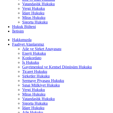
Vatandaşlık Hukuku
Vergi Hukuku
İdare Hukuku
Miras Hukuku
Sigorta Hukuku
Hukuk Bülteni
İletişim
Hakkımızda
Faaliyet Alanlarımız
Aile ve Şirket Anayasası
Enerji Hukuku
Konkordato
İş Hukuku
Gayrimenkul ve Kentsel Dönüşüm Hukuku
Ticaret Hukuku
Şirketler Hukuku
Sermaye Piyasası Hukuku
Sınai Mülkiyet Hukuku
Vergi Hukuku
Miras Hukuku
Vatandaşlık Hukuku
Sigorta Hukuku
İdare Hukuku
Aile Hukuku