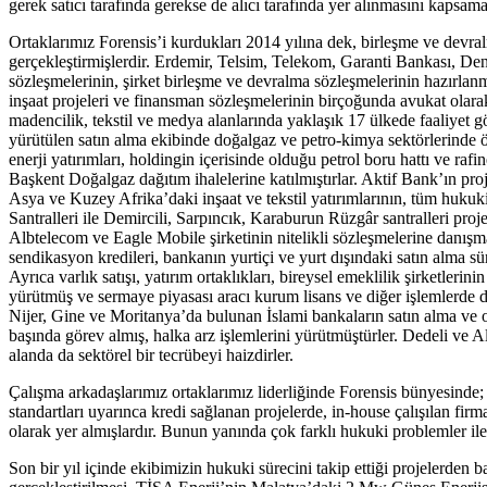
gerek satıcı tarafında gerekse de alıcı tarafında yer alınmasını kapsama
Ortaklarımız Forensis’i kurdukları 2014 yılına dek, birleşme ve devra
gerçekleştirmişlerdir. Erdemir, Telsim, Telekom, Garanti Bankası, Deni
sözleşmelerinin, şirket birleşme ve devralma sözleşmelerinin hazırlanma
inşaat projeleri ve finansman sözleşmelerinin birçoğunda avukat olarak 
madencilik, tekstil ve medya alanlarında yaklaşık 17 ülkede faaliyet 
yürütülen satın alma ekibinde doğalgaz ve petro-kimya sektörlerinde öz
enerji yatırımları, holdingin içerisinde olduğu petrol boru hattı ve raf
Başkent Doğalgaz dağıtım ihalelerine katılmıştırlar. Aktif Bank’ın pr
Asya ve Kuzey Afrika’daki inşaat ve tekstil yatırımlarının, tüm hukuk
Santralleri ile Demircili, Sarpıncık, Karaburun Rüzgâr santralleri proj
Albtelecom ve Eagle Mobile şirketinin nitelikli sözleşmelerine danışma
sendikasyon kredileri, bankanın yurtiçi ve yurt dışındaki satın alma sü
Ayrıca varlık satışı, yatırım ortaklıkları, bireysel emeklilik şirketleri
yürütmüş ve sermaye piyasası aracı kurum lisans ve diğer işlemlerde d
Nijer, Gine ve Moritanya’da bulunan İslami bankaların satın alma ve or
başında görev almış, halka arz işlemlerini yürütmüştürler. Dedeli ve Al
alanda da sektörel bir tecrübeyi haizdirler.
Çalışma arkadaşlarımız ortaklarımız liderliğinde Forensis bünyesinde; 
standartları uyarınca kredi sağlanan projelerde, in-house çalışılan fir
olarak yer almışlardır. Bunun yanında çok farklı hukuki problemler ile 
Son bir yıl içinde ekibimizin hukuki sürecini takip ettiği projelerde