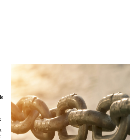
i
a
le
e
a
e