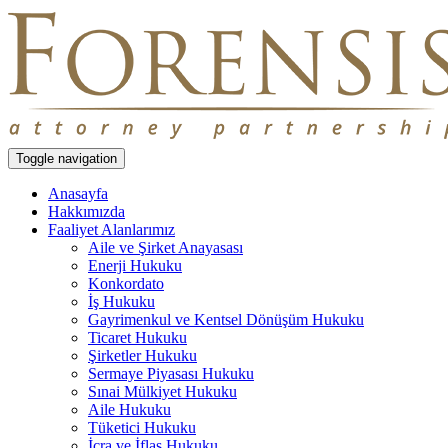
Toggle navigation
Anasayfa
Hakkımızda
Faaliyet Alanlarımız
Aile ve Şirket Anayasası
Enerji Hukuku
Konkordato
İş Hukuku
Gayrimenkul ve Kentsel Dönüşüm Hukuku
Ticaret Hukuku
Şirketler Hukuku
Sermaye Piyasası Hukuku
Sınai Mülkiyet Hukuku
Aile Hukuku
Tüketici Hukuku
İcra ve İflas Hukuku