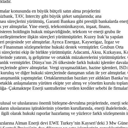
ktadır.
lmalar konusunda en büyük bütçeli satın alma projelerini
zbank, TAV, Intercity gibi büyük şirket satışlarında; ana
sı süreçlerini yürütmüş, Garanti Bankası gibi prestijli bankalarda enerj
yer almıştırlar. Yine enerji, telekomünikasyon, inşaat, finans,
gösteren holdingin hukuk müşavirliğinde, telekom ve enerji grubu ile
elleştirmelere ilişkin süreçleri yürütmüştürler. Kuzey Irak’ta yapılan
ineri projesinde yer almıştırlar. Ayrıca Energaz, Kayserigaz, İzgaz ve
oje Finansman sözleşmelerine hukuki destek vermiştirler. Grubun Orta
i süreçlerini ekip ile birlikte yürütmüştür. Adacami, Aksu, Kızkayası, 
elerinde yatırım, iş geliştirme ve ortaklık müzakerelerini yürütmüştürle
nlık vermiştirler. Dünya’nın 26 ülkesinde farklı hukuki işlemler davala
reçlerinde görev almıştırlar. Vergi uyuşmazlıkları, hazine işlemleri, IS
nin kuruluş ve diğer hukuki süreçlerinde danışman sıfatı ile yer almıştırla
anışmanlık yapmıştırlar. Ortaklarımızdan bazıları yer aldıkları Banka’n
taklık anlaşmalarını yürüten ekipte yer almış ve yönetim kurulu toplantı
iğa- Çakmaktepe Enerji santrallerine verilen krediler sebebi ile firmalar
ulusal ve uluslararası önemli birleşme-devralma projelerinde, enerji sek
maların uluslararası iştiraklerinin yönetim kurullarında, enerji ihaleler
ilgili olarak hukuki raporlar hazırlamış ve yüzlerce farklı sözleşmenin i
n bazılarına Alman Enerji devi EWE Turkey’nin Kayseri’deki 3 Mw Güneş 