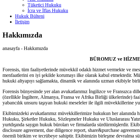
Tüketici Hukuku
İcra ve İflas Hukuku
Hukuk Bülteni
İletişim
Hakkımızda
anasayfa -
Hakkımızda
BÜROMUZ ve HİZM
Forensis, tüm faaliyetlerinde müvekkil odaklı hizmet vermekte ve mes
menfaatlerini en iyi şekilde korumayı ilke olarak kabul etmektedir. Müv
hukuki altyapıyı sağlamakta, dinamik ve alanında uzman ekibiyle birlik
Forensis bünyesinde yer alan avukatlarımız İngilizce ve Fransızca dil
(özellikle İngiltere, Almanya, Fransa ve Afrika Birliği ülkelerinde) faa
yabancılık unsuru taşıyan hukuki meseleler ile ilgili müvekkillerine yu
Ekibimizdeki avukatlarımız müvekkillerimize hukukun her alanında hiz
Hukuku, Şirketler Hukuku, Sözleşmeler Hukuku ve Uluslararası Yatır
yurtdışında saygın hukuk büroları ve firmalarda sürdürmüşlerdir. Ekibi
disclosure agreement, due diligence report, share&purchase agreement
önemli birikim ve tecrübeye sahiptir. Ekibimizin birleşme devralma sür