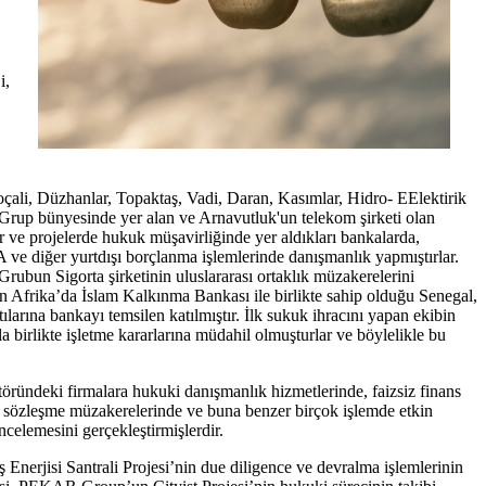
i,
Koçali, Düzhanlar, Topaktaş, Vadi, Daran, Kasımlar, Hidro- EElektirik
r. Grup bünyesinde yer alan ve Arnavutluk'un telekom şirketi olan
r ve projelerde hukuk müşavirliğinde yer aldıkları bankalarda,
DA ve diğer yurtdışı borçlanma işlemlerinde danışmanlık yapmıştırlar.
r. Grubun Sigorta şirketinin uluslararası ortaklık müzakerelerini
ın Afrika’da İslam Kalkınma Bankası ile birlikte sahip olduğu Senegal,
larına bankayı temsilen katılmıştır. İlk sukuk ihracını yapan ekibin
la birlikte işletme kararlarına müdahil olmuşturlar ve böylelikle bu
töründeki firmalara hukuki danışmanlık hizmetlerinde, faizsiz finans
inde, sözleşme müzakerelerinde ve buna benzer birçok işlemde etkin
ncelemesini gerçekleştirmişlerdir.
Enerjisi Santrali Projesi’nin due diligence ve devralma işlemlerinin