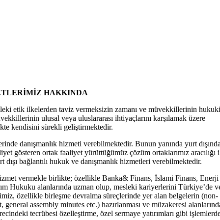
ETLERİMİZ HAKKINDA
leki etik ilkelerden taviz vermeksizin zamanı ve müvekkillerinin hukuk
ekkillerinin ulusal veya uluslararası ihtiyaçlarını karşılamak üzere
te kendisini sürekli geliştirmektedir.
lerinde danışmanlık hizmeti verebilmektedir. Bunun yanında yurt dışınd
liyet gösteren ortak faaliyet yürüttüğümüz çözüm ortaklarımız aracılığı i
rt dışı bağlantılı hukuk ve danışmanlık hizmetleri verebilmektedir.
met vermekle birlikte; özellikle Banka& Finans, İslami Finans, Enerji
ım Hukuku alanlarında uzman olup, mesleki kariyerlerini Türkiye’de v
miz, özellikle birleşme devralma süreçlerinde yer alan belgelerin (non-
, general assembly minutes etc.) hazırlanması ve müzakeresi alanlarınd
ecindeki tecrübesi özelleştirme, özel sermaye yatırımları gibi işlemlerd