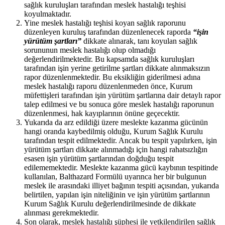
sağlık kuruluşları tarafından meslek hastalığı teşhisi
koyulmaktadır.
Yine meslek hastalığı teşhisi koyan sağlık raporunu
düzenleyen kuruluş tarafından düzenlenecek raporda
“işin
yürütüm şartları”
dikkate alınarak, tanı koyulan sağlık
sorununun meslek hastalığı olup olmadığı
değerlendirilmektedir. Bu kapsamda sağlık kuruluşları
tarafından işin yerine getirilme şartları dikkate alınmaksızın
rapor düzenlenmektedir. Bu eksikliğin giderilmesi adına
meslek hastalığı raporu düzenlenmeden önce, Kurum
müfettişleri tarafından işin yürütüm şartlarına dair detaylı rapor
talep edilmesi ve bu sonuca göre meslek hastalığı raporunun
düzenlenmesi, hak kayıplarının önüne geçecektir.
Yukarıda da arz edildiği üzere meslekte kazanma gücünün
hangi oranda kaybedilmiş olduğu, Kurum Sağlık Kurulu
tarafından tespit edilmektedir. Ancak bu tespit yapılırken, işin
yürütüm şartları dikkate alınmadığı için hangi rahatsızlığın
esasen işin yürütüm şartlarından doğduğu tespit
edilememektedir. Meslekte kazanma gücü kaybının tespitinde
kullanılan, Balthazard Formülü uyarınca her bir bulgunun
meslek ile arasındaki illiyet bağının tespiti açısından, yukarıda
belirtilen, yapılan işin niteliğinin ve işin yürütüm şartlarının
Kurum Sağlık Kurulu değerlendirilmesinde de dikkate
alınması gerekmektedir.
Son olarak, meslek hastalığı şüphesi ile yetkilendirilen sağlık