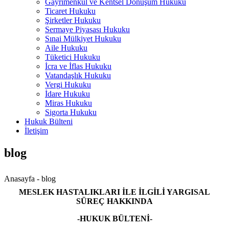
Gayrimenkul ve Kentsel Dönüşüm Hukuku
Ticaret Hukuku
Şirketler Hukuku
Sermaye Piyasası Hukuku
Sınai Mülkiyet Hukuku
Aile Hukuku
Tüketici Hukuku
İcra ve İflas Hukuku
Vatandaşlık Hukuku
Vergi Hukuku
İdare Hukuku
Miras Hukuku
Sigorta Hukuku
Hukuk Bülteni
İletişim
blog
Anasayfa -
blog
MESLEK HASTALIKLARI İLE İLGİLİ YARGISAL
SÜREÇ HAKKINDA
-HUKUK BÜLTENİ-