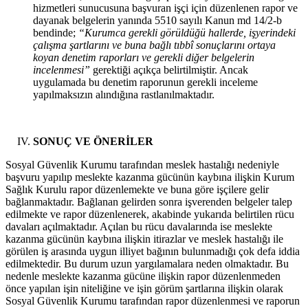
hizmetleri sunucusuna başvuran işçi için düzenlenen rapor ve
dayanak belgelerin yanında 5510 sayılı Kanun md 14/2-b
bendinde;
“Kurumca gerekli görüldüğü hallerde, işyerindeki
çalışma şartlarını ve buna bağlı tıbbî sonuçlarını ortaya
koyan denetim raporları ve gerekli diğer belgelerin
incelenmesi”
gerektiği açıkça belirtilmiştir. Ancak
uygulamada bu denetim raporunun gerekli inceleme
yapılmaksızın alındığına rastlanılmaktadır.
SONUÇ VE ÖNERİLER
Sosyal Güvenlik Kurumu tarafından meslek hastalığı nedeniyle
başvuru yapılıp meslekte kazanma gücünün kaybına ilişkin Kurum
Sağlık Kurulu rapor düzenlemekte ve buna göre işçilere gelir
bağlanmaktadır. Bağlanan gelirden sonra işverenden belgeler talep
edilmekte ve rapor düzenlenerek, akabinde yukarıda belirtilen rücu
davaları açılmaktadır. Açılan bu rücu davalarında ise meslekte
kazanma gücünün kaybına ilişkin itirazlar ve meslek hastalığı ile
görülen iş arasında uygun illiyet bağının bulunmadığı çok defa iddia
edilmektedir. Bu durum uzun yargılamalara neden olmaktadır. Bu
nedenle meslekte kazanma gücüne ilişkin rapor düzenlenmeden
önce yapılan işin niteliğine ve işin görüm şartlarına ilişkin olarak
Sosyal Güvenlik Kurumu tarafından rapor düzenlenmesi ve raporun