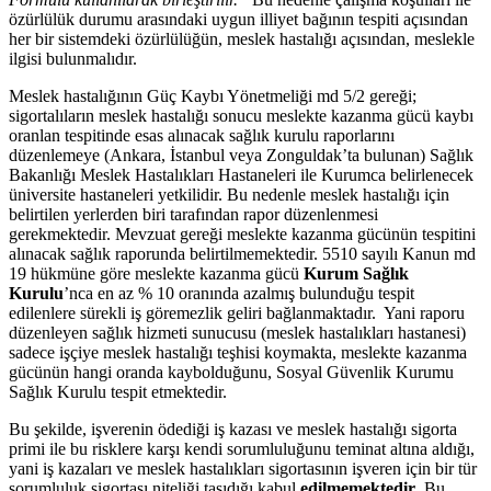
özürlülük durumu arasındaki uygun illiyet bağının tespiti açısından
her bir sistemdeki özürlülüğün, meslek hastalığı açısından, meslekle
ilgisi bulunmalıdır.
Meslek hastalığının Güç Kaybı Yönetmeliği md 5/2 gereği;
sigortalıların meslek hastalığı sonucu meslekte kazanma gücü kaybı
oranlan tespitinde esas alınacak sağlık kurulu raporlarını
düzenlemeye (Ankara, İstanbul veya Zonguldak’ta bulunan) Sağlık
Bakanlığı Meslek Hastalıkları Hastaneleri ile Kurumca belirlenecek
üniversite hastaneleri yetkilidir. Bu nedenle meslek hastalığı için
belirtilen yerlerden biri tarafından rapor düzenlenmesi
gerekmektedir. Mevzuat gereği meslekte kazanma gücünün tespitini
alınacak sağlık raporunda belirtilmemektedir. 5510 sayılı Kanun md
19 hükmüne göre meslekte kazanma gücü
Kurum Sağlık
Kurulu
’nca en az % 10 oranında azalmış bulunduğu tespit
edilenlere sürekli iş göremezlik geliri bağlanmaktadır. Yani raporu
düzenleyen sağlık hizmeti sunucusu (meslek hastalıkları hastanesi)
sadece işçiye meslek hastalığı teşhisi koymakta, meslekte kazanma
gücünün hangi oranda kaybolduğunu, Sosyal Güvenlik Kurumu
Sağlık Kurulu tespit etmektedir.
Bu şekilde, işverenin ödediği iş kazası ve meslek hastalığı sigorta
primi ile bu risklere karşı kendi sorumluluğunu teminat altına aldığı,
yani iş kazaları ve meslek hastalıkları sigortasının işveren için bir tür
sorumluluk sigortası niteliği taşıdığı kabul
edilmemektedir
. Bu