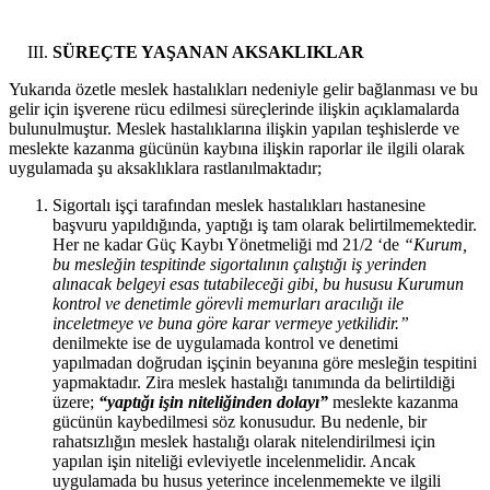
SÜREÇTE YAŞANAN AKSAKLIKLAR
Yukarıda özetle meslek hastalıkları nedeniyle gelir bağlanması ve bu
gelir için işverene rücu edilmesi süreçlerinde ilişkin açıklamalarda
bulunulmuştur. Meslek hastalıklarına ilişkin yapılan teşhislerde ve
meslekte kazanma gücünün kaybına ilişkin raporlar ile ilgili olarak
uygulamada şu aksaklıklara rastlanılmaktadır;
Sigortalı işçi tarafından meslek hastalıkları hastanesine
başvuru yapıldığında, yaptığı iş tam olarak belirtilmemektedir.
Her ne kadar Güç Kaybı Yönetmeliği md 21/2 ‘de
“Kurum,
bu mesleğin tespitinde sigortalının çalıştığı iş yerinden
alınacak belgeyi esas tutabileceği gibi, bu hususu Kurumun
kontrol ve denetimle görevli memurları aracılığı ile
inceletmeye ve buna göre karar vermeye yetkilidir.”
denilmekte ise de uygulamada kontrol ve denetimi
yapılmadan doğrudan işçinin beyanına göre mesleğin tespitini
yapmaktadır. Zira meslek hastalığı tanımında da belirtildiği
üzere;
“yaptığı işin niteliğinden dolayı”
meslekte kazanma
gücünün kaybedilmesi söz konusudur. Bu nedenle, bir
rahatsızlığın meslek hastalığı olarak nitelendirilmesi için
yapılan işin niteliği evleviyetle incelenmelidir. Ancak
uygulamada bu husus yeterince incelenmemekte ve ilgili