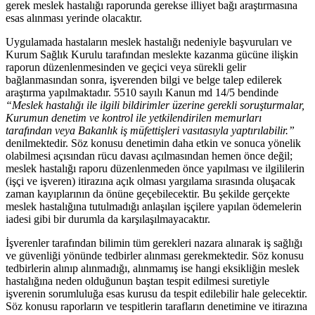
gerek meslek hastalığı raporunda gerekse illiyet bağı araştırmasına
esas alınması yerinde olacaktır.
Uygulamada hastaların meslek hastalığı nedeniyle başvuruları ve
Kurum Sağlık Kurulu tarafından meslekte kazanma gücüne ilişkin
raporun düzenlenmesinden ve geçici veya sürekli gelir
bağlanmasından sonra, işverenden bilgi ve belge talep edilerek
araştırma yapılmaktadır. 5510 sayılı Kanun md 14/5 bendinde
“Meslek hastalığı ile ilgili bildirimler üzerine gerekli soruşturmalar,
Kurumun denetim ve kontrol ile yetkilendirilen memurları
tarafından veya Bakanlık iş müfettişleri vasıtasıyla yaptırılabilir.”
denilmektedir. Söz konusu denetimin daha etkin ve sonuca yönelik
olabilmesi açısından rücu davası açılmasından hemen önce değil;
meslek hastalığı raporu düzenlenmeden önce yapılması ve ilgililerin
(işçi ve işveren) itirazına açık olması yargılama sırasında oluşacak
zaman kayıplarının da önüne geçebilecektir. Bu şekilde gerçekte
meslek hastalığına tutulmadığı anlaşılan işçilere yapılan ödemelerin
iadesi gibi bir durumla da karşılaşılmayacaktır.
İşverenler tarafından bilimin tüm gerekleri nazara alınarak iş sağlığı
ve güvenliği yönünde tedbirler alınması gerekmektedir. Söz konusu
tedbirlerin alınıp alınmadığı, alınmamış ise hangi eksikliğin meslek
hastalığına neden olduğunun baştan tespit edilmesi suretiyle
işverenin sorumluluğa esas kurusu da tespit edilebilir hale gelecektir.
Söz konusu raporların ve tespitlerin tarafların denetimine ve itirazına