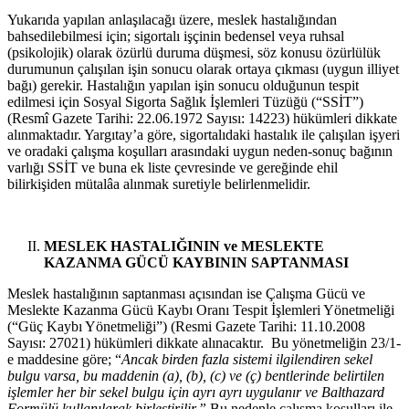
Yukarıda yapılan anlaşılacağı üzere, meslek hastalığından
bahsedilebilmesi için; sigortalı işçinin bedensel veya ruhsal
(psikolojik) olarak özürlü duruma düşmesi, söz konusu özürlülük
durumunun çalışılan işin sonucu olarak ortaya çıkması (uygun illiyet
bağı) gerekir. Hastalığın yapılan işin sonucu olduğunun tespit
edilmesi için Sosyal Sigorta Sağlık İşlemleri Tüzüğü (“SSİT”)
(Resmî Gazete Tarihi: 22.06.1972 Sayısı: 14223) hükümleri dikkate
alınmaktadır. Yargıtay’a göre, sigortalıdaki hastalık ile çalışılan işyeri
ve oradaki çalışma koşulları arasındaki uygun neden-sonuç bağının
varlığı SSİT ve buna ek liste çevresinde ve gereğinde ehil
bilirkişiden mütalâa alınmak suretiyle belirlenmelidir.
MESLEK HASTALIĞININ ve MESLEKTE
KAZANMA GÜCÜ KAYBININ SAPTANMASI
Meslek hastalığının saptanması açısından ise Çalışma Gücü ve
Meslekte Kazanma Gücü Kaybı Oranı Tespit İşlemleri Yönetmeliği
(“Güç Kaybı Yönetmeliği”) (Resmi Gazete Tarihi: 11.10.2008
Sayısı: 27021) hükümleri dikkate alınacaktır. Bu yönetmeliğin 23/1-
e maddesine göre; “
Ancak birden fazla sistemi ilgilendiren sekel
bulgu varsa, bu maddenin (a), (b), (c) ve (ç) bentlerinde belirtilen
işlemler her bir sekel bulgu için ayrı ayrı uygulanır ve Balthazard
Formülü kullanılarak birleştirilir.”
Bu nedenle çalışma koşulları ile