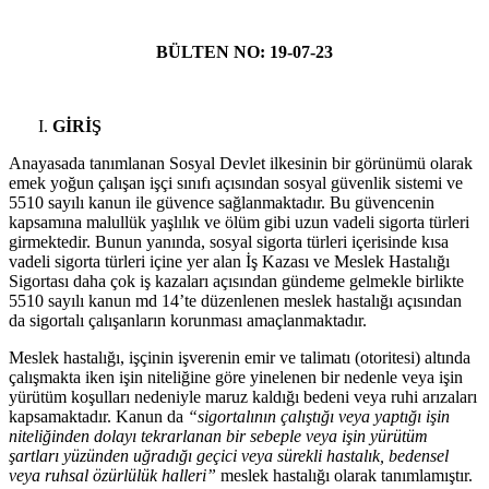
BÜLTEN NO: 19-07-23
GİRİŞ
Anayasada tanımlanan Sosyal Devlet ilkesinin bir görünümü olarak
emek yoğun çalışan işçi sınıfı açısından sosyal güvenlik sistemi ve
5510 sayılı kanun ile güvence sağlanmaktadır. Bu güvencenin
kapsamına malullük yaşlılık ve ölüm gibi uzun vadeli sigorta türleri
girmektedir. Bunun yanında, sosyal sigorta türleri içerisinde kısa
vadeli sigorta türleri içine yer alan İş Kazası ve Meslek Hastalığı
Sigortası daha çok iş kazaları açısından gündeme gelmekle birlikte
5510 sayılı kanun md 14’te düzenlenen meslek hastalığı açısından
da sigortalı çalışanların korunması amaçlanmaktadır.
Meslek hastalığı, işçinin işverenin emir ve talimatı (otoritesi) altında
çalışmakta iken işin niteliğine göre yinelenen bir nedenle veya işin
yürütüm koşulları nedeniyle maruz kaldığı bedeni veya ruhi arızaları
kapsamaktadır. Kanun da
“sigortalının çalıştığı veya yaptığı işin
niteliğinden dolayı tekrarlanan bir sebeple veya işin yürütüm
şartları yüzünden uğradığı geçici veya sürekli hastalık, bedensel
veya ruhsal özürlülük halleri”
meslek hastalığı olarak tanımlamıştır.