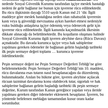
nedenle Sosyal Güvenlik Kurumu tarafından işçiye meslek hastalığı
nedeni ile gelir bağlanır ise bunun için işverene rücu edilmektedir.
Bu rücu ilişkisinin dayağı 5510 sayılı Kanun md 21 ‘dir. İlgili
maddeye göre meslek hastalığına neden olan rahatsızlık işverenin
kastı veya iş güvenliği mevzuatına aykırı hareket etmesi nedeniyle
vuku bulduğu anlaşılırsa işçiye ödenmiş veya ödenecek gelir için
işverene rücu edilmektedir. İlgili kanunda kaçınılmazlık ilkesinin
dikkate alınacağı da belirtilmektedir. Bu koşulların oluşması halinde
Sosyal Güvenlik Kurumu ilgili işveren aleyhine dava (Rücu Davası)
açmaktadır. Bu davada kurumca işçiye veya hak sahiplerine
yapılması gereken ödemeler ile bağlanan gelirin başladığı tarihteki
ilk peşin sermaye değeri toplamı … kurumca işverene
ödetilmektedir.
Peşin sermaye değeri ise Peşin Sermaye Değerleri Tebliği’ne göre
belirlenmektedir. Peşin Sermaye Değerleri Tebliği’nin 10. maddesi,
rücu davalarına esas tutarın nasıl hesaplanacağını da düzenlemiş
bulunmaktadır. Anılan bu hükme göre, işveren aleyhine açılacak
rücuan tazminat davalarına konu olabilecek tutar, sigortalı ve hak
sahiplerine bağlanan gelirin başladığı tarihteki ilk peşin sermaye
değerine, Kurum tarafından Kanun gereğince yapılan veya ileride
yapılması gereken diğer ödemeler eklenerek hesaplanır. İşveren, bu
yöntemle belirlenen meblağın tamamından kusur oranı kadar
sorumludur.